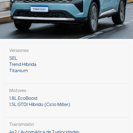
Versiones
SEL
Trend Híbrida
Titanium
Motores
1.8L EcoBoost
1.5L GTDI Híbrido (Ciclo Miller)
Transmisión
4x2 / Automática de 7 velocidades